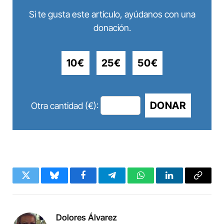
Si te gusta este artículo, ayúdanos con una
donación.
10€
25€
50€
DONAR
Otra cantidad (€):
Twitter
Bluesky
Facebook
Telegram
WhatsApp
LinkedIn
Copy
Link
Dolores Álvarez