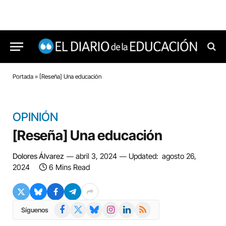
Portada
»
[Reseña] Una educación
OPINIÓN
[Reseña] Una educación
Dolores Álvarez
abril 3, 2024
Updated:
agosto 26,
2024
6 Mins Read
Facebook
X
Bluesky
Instagram
LinkedIn
RSS
Síguenos
(Twitter)