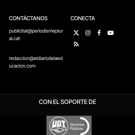
CONTÁCTANOS
CONECTA
publicitat@periodismeplur
X
Instagram
Facebook
YouTube
al.cat
(Twitter)
RSS
redaccion@eldiariodelaed
ucacion.com
CON EL SOPORTE DE