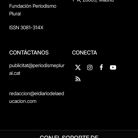
Fundación Periodismo
Plural
ISSN 3081-314X
CONTÁCTANOS
CONECTA
publicitat@periodismeplur
X
Instagram
Facebook
YouTube
al.cat
(Twitter)
RSS
redaccion@eldiariodelaed
ucacion.com
CON EL SOPORTE DE