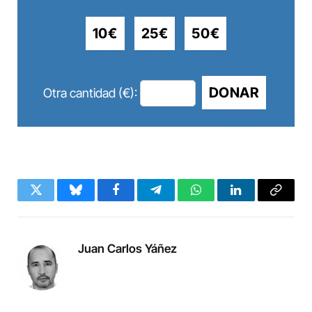
10€
25€
50€
DONAR
Otra cantidad (€):
Twitter
Bluesky
Facebook
Telegram
WhatsApp
LinkedIn
Copy
Link
Juan Carlos Yáñez