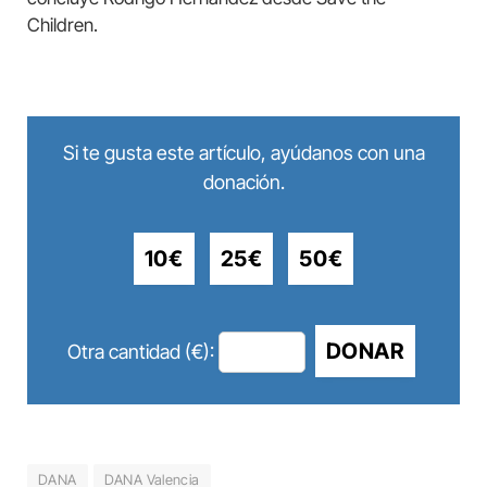
Children.
Si te gusta este artículo, ayúdanos con una
donación.
10€
25€
50€
DONAR
Otra cantidad (€):
DANA
DANA Valencia