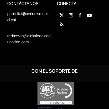
CONTÁCTANOS
CONECTA
publicitat@periodismeplur
X
Instagram
Facebook
YouTube
al.cat
(Twitter)
RSS
redaccion@eldiariodelaed
ucacion.com
CON EL SOPORTE DE