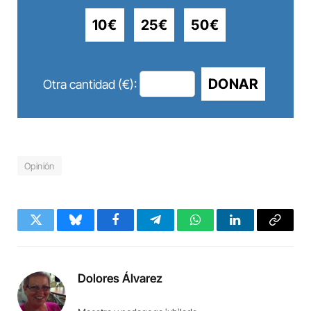
10€
25€
50€
DONAR
Otra cantidad (€):
Opinión
Twitter
Bluesky
Facebook
Telegram
WhatsApp
LinkedIn
Copy
Link
Dolores Álvarez