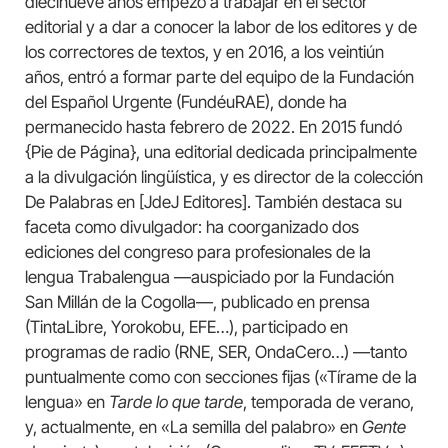
diecinueve años empezó a trabajar en el sector
editorial y a dar a conocer la labor de los editores y de
los correctores de textos, y en 2016, a los veintiún
años, entró a formar parte del equipo de la Fundación
del Español Urgente (FundéuRAE), donde ha
permanecido hasta febrero de 2022. En 2015 fundó
{Pie de Página}, una editorial dedicada principalmente
a la divulgación lingüística, y es director de la colección
De Palabras en [JdeJ Editores]. También destaca su
faceta como divulgador: ha coorganizado dos
ediciones del congreso para profesionales de la
lengua Trabalengua —auspiciado por la Fundación
San Millán de la Cogolla—, publicado en prensa
(TintaLibre, Yorokobu, EFE…), participado en
programas de radio (RNE, SER, OndaCero…) —tanto
puntualmente como con secciones fijas («Tírame de la
lengua» en
Tarde lo que tarde
, temporada de verano,
y, actualmente, en «La semilla del palabro» en
Gente