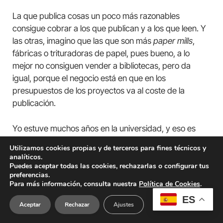
La que publica cosas un poco más razonables
consigue cobrar a los que publican y a los que leen. Y
las otras, imagino que las que son más
paper mills
,
fábricas o trituradoras de papel, pues bueno, a lo
mejor no consiguen vender a bibliotecas, pero da
igual, porque el negocio está en que en los
presupuestos de los proyectos va al coste de la
publicación.
Yo estuve muchos años en la universidad, y eso es
muy reciente. Empecé a verlo estando en la agencia
Utilizamos cookies propias y de terceros para fines técnicos y
de investigación (ANEP) pero normalmente se metían
analíticos.
cosas como la traducción al inglés, no más.
Puedes aceptar todas las cookies, rechazarlas o configurar tus
preferencias.
Para más información, consulta nuestra
Política de Cookies
.
Si localizas un grupo o un problema lo bastante grave
ES
como para que produzca mala conciencia en el
Aceptar
Rechazar
Ajustes
evaluador, puedes colocar un proyecto con mucho