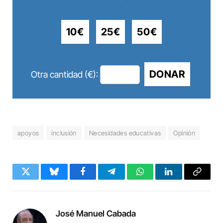
10€
25€
50€
DONAR
Otra cantidad (€):
apoyos
inclusión
Necesidades educativas
Opinión
Twitter
Bluesky
Facebook
Telegram
WhatsApp
LinkedIn
Copy
Link
José Manuel Cabada