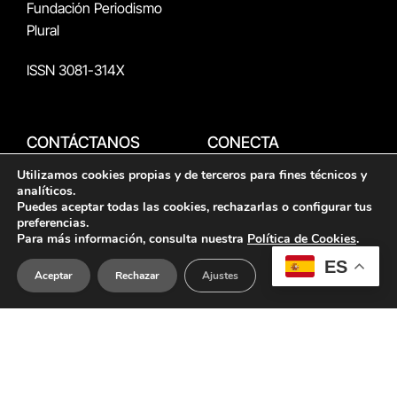
Fundación Periodismo
Plural
ISSN 3081-314X
CONTÁCTANOS
CONECTA
Utilizamos cookies propias y de terceros para fines técnicos y
publicitat@periodismeplur
analíticos.
X
Instagram
Facebook
YouTube
al.cat
Puedes aceptar todas las cookies, rechazarlas o configurar tus
(Twitter)
preferencias.
RSS
Para más información, consulta nuestra
Política de Cookies
.
redaccion@eldiariodelaed
ES
Aceptar
Rechazar
Ajustes
ucacion.com
CON EL SOPORTE DE