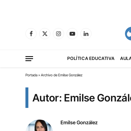
Facebook
X
Instagram
YouTube
LinkedIn
(Twitter)
POLÍTICA EDUCATIVA
AUL
Portada
»
Archivo de Emilse González
Autor: Emilse Gonzá
Emilse González