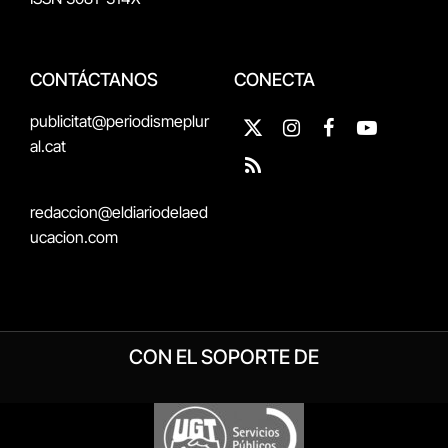
CONTÁCTANOS
CONECTA
publicitat@periodismeplur
X
Instagram
Facebook
YouTube
al.cat
(Twitter)
RSS
redaccion@eldiariodelaed
ucacion.com
CON EL SOPORTE DE