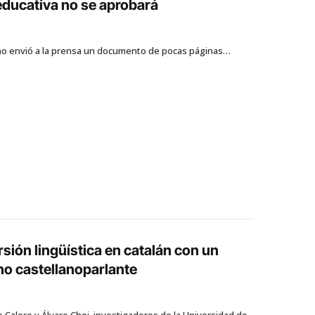
 educativa no se aprobará
ierno envió a la prensa un documento de pocas páginas…
rsión lingüística en catalán con un
no castellanoparlante
e Calero y Álvaro Choi, investigadores de la Universidad de