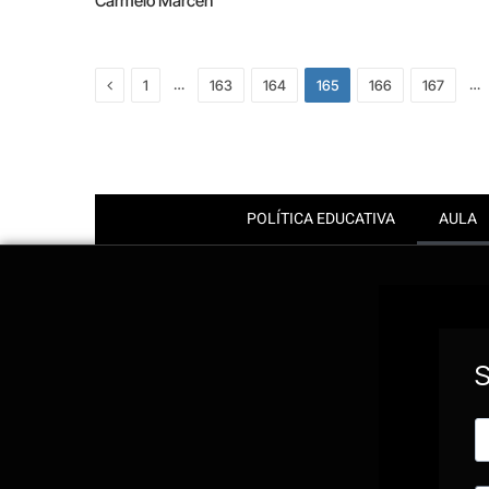
Carmelo Marcén
Previous
…
…
1
163
164
165
166
167
POLÍTICA EDUCATIVA
AULA