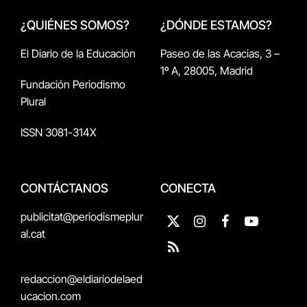
¿QUIÉNES SOMOS?
¿DÓNDE ESTAMOS?
El Diario de la Educación
Paseo de las Acacias, 3 –
1º A, 28005, Madrid
Fundación Periodismo
Plural
ISSN 3081-314X
CONTÁCTANOS
CONECTA
publicitat@periodismeplur
X
Instagram
Facebook
YouTube
al.cat
(Twitter)
RSS
redaccion@eldiariodelaed
ucacion.com