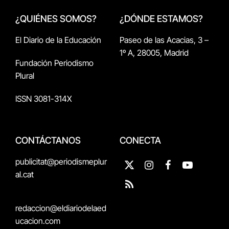
¿QUIÉNES SOMOS?
¿DÓNDE ESTAMOS?
El Diario de la Educación
Paseo de las Acacias, 3 –
1º A, 28005, Madrid
Fundación Periodismo
Plural
ISSN 3081-314X
CONTÁCTANOS
CONECTA
publicitat@periodismeplur
X
Instagram
Facebook
YouTube
al.cat
(Twitter)
RSS
redaccion@eldiariodelaed
ucacion.com