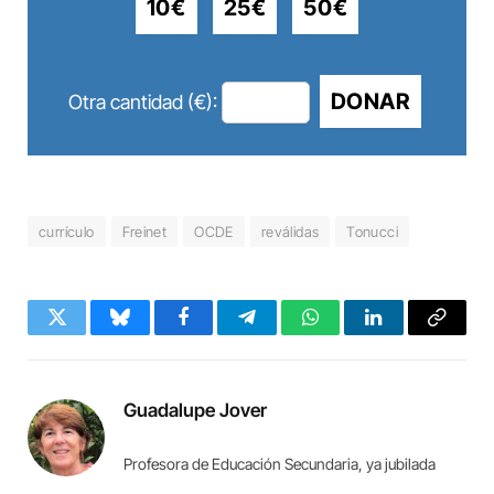
10€
25€
50€
DONAR
Otra cantidad (€):
currículo
Freinet
OCDE
reválidas
Tonucci
Twitter
Bluesky
Facebook
Telegram
WhatsApp
LinkedIn
Copy
Link
Guadalupe Jover
Profesora de Educación Secundaria, ya jubilada