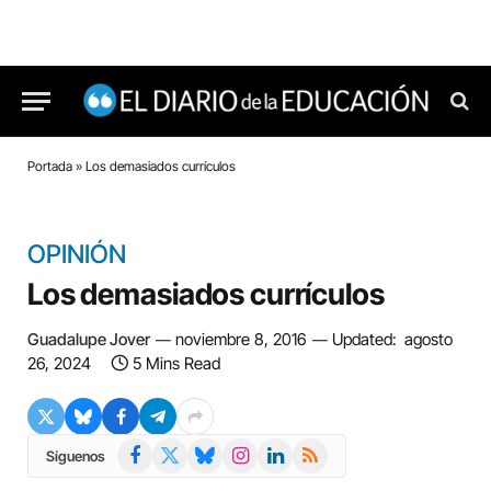
Portada
»
Los demasiados currículos
OPINIÓN
Los demasiados currículos
Guadalupe Jover
noviembre 8, 2016
Updated:
agosto
26, 2024
5 Mins Read
Facebook
X
Bluesky
Instagram
LinkedIn
RSS
Síguenos
(Twitter)