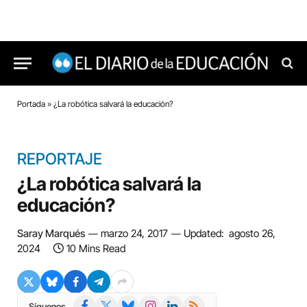
Portada
»
¿La robótica salvará la educación?
REPORTAJE
¿La robótica salvará la
educación?
Saray Marqués
marzo 24, 2017
Updated:
agosto 26,
2024
10 Mins Read
Facebook
X
Bluesky
Instagram
LinkedIn
RSS
Síguenos