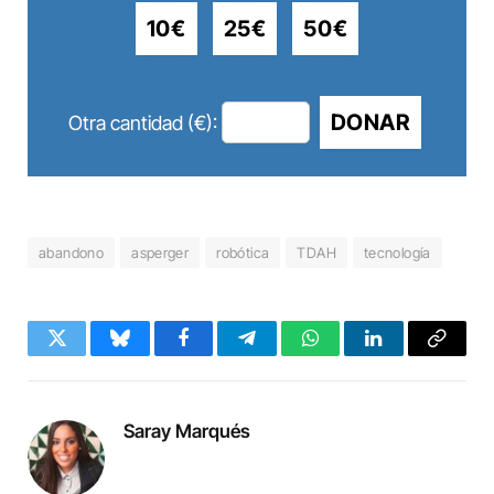
10€
25€
50€
DONAR
Otra cantidad (€):
abandono
asperger
robótica
TDAH
tecnología
Twitter
Bluesky
Facebook
Telegram
WhatsApp
LinkedIn
Copy
Link
Saray Marqués