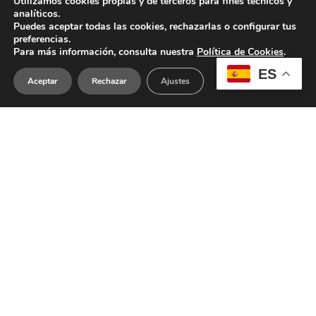
Utilizamos cookies propias y de terceros para fines técnicos y
analíticos.
Puedes aceptar todas las cookies, rechazarlas o configurar tus
preferencias.
Para más información, consulta nuestra
Política de Cookies
.
ES
Aceptar
Rechazar
Ajustes
Experimentar con el
arte en la escuela rural
Saray Marqués