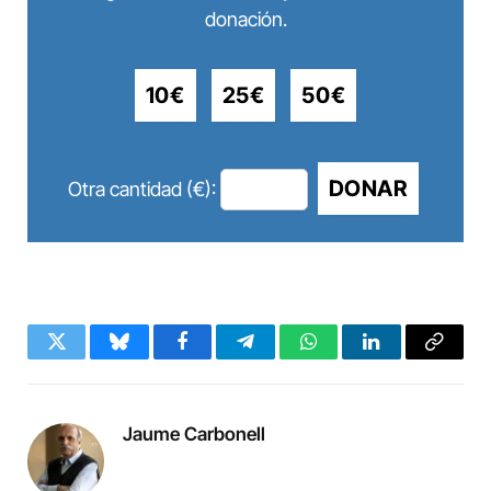
donación.
10€
25€
50€
DONAR
Otra cantidad (€):
Twitter
Bluesky
Facebook
Telegram
WhatsApp
LinkedIn
Copy
Link
Jaume Carbonell