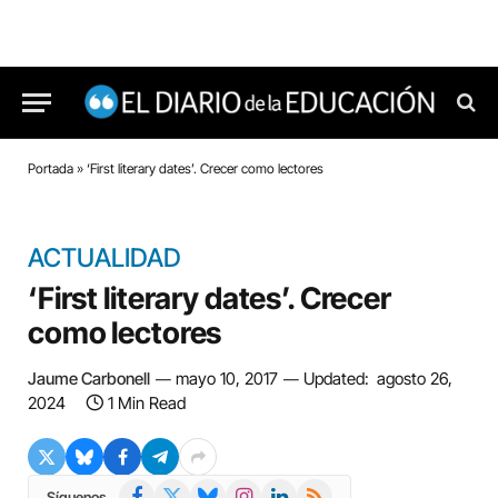
Portada
»
‘First literary dates’. Crecer como lectores
ACTUALIDAD
‘First literary dates’. Crecer
como lectores
Jaume Carbonell
mayo 10, 2017
Updated:
agosto 26,
2024
1 Min Read
Facebook
X
Bluesky
Instagram
LinkedIn
RSS
Síguenos