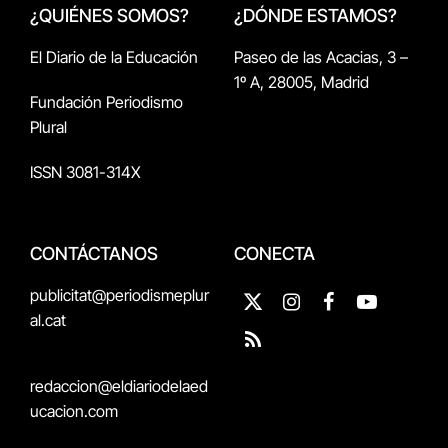
¿QUIÉNES SOMOS?
¿DÓNDE ESTAMOS?
El Diario de la Educación
Paseo de las Acacias, 3 –
1º A, 28005, Madrid
Fundación Periodismo
Plural
ISSN 3081-314X
CONTÁCTANOS
CONECTA
publicitat@periodismeplur
X
Instagram
Facebook
YouTube
al.cat
(Twitter)
RSS
redaccion@eldiariodelaed
ucacion.com