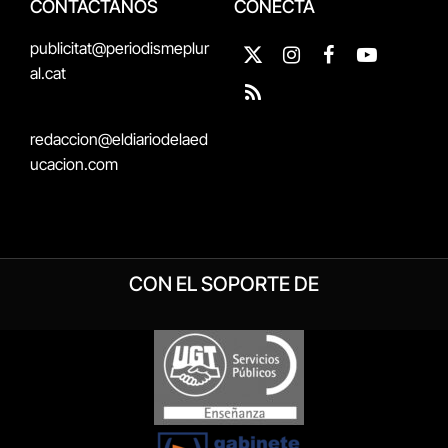
CONTÁCTANOS
CONECTA
publicitat@periodismeplur
X
Instagram
Facebook
YouTube
al.cat
(Twitter)
RSS
redaccion@eldiariodelaed
ucacion.com
CON EL SOPORTE DE