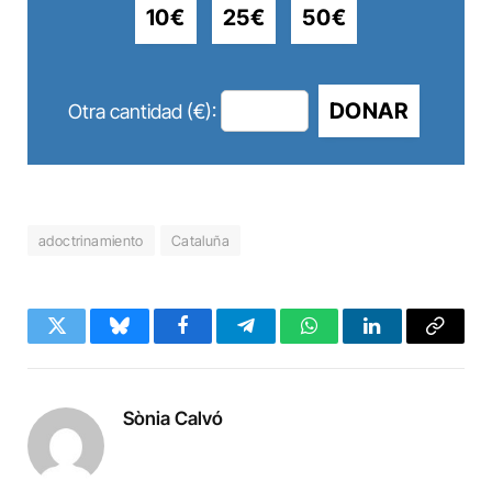
10€
25€
50€
DONAR
Otra cantidad (€):
adoctrinamiento
Cataluña
Twitter
Bluesky
Facebook
Telegram
WhatsApp
LinkedIn
Copy
Link
Sònia Calvó