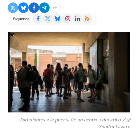
Facebook
X
Bluesky
Instagram
LinkedIn
RSS
Síguenos
(Twitter)
Estudiantes a la puerta de un centro educativo / ©
Sandra Lazaro