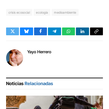
crisis ecosocial
ecología
medioambiente
Twitter
Bluesky
Facebook
Telegram
WhatsApp
LinkedIn
Copy
Link
Yayo Herrero
Noticias
Relacionadas