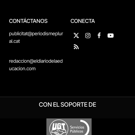
CONTÁCTANOS
CONECTA
publicitat@periodismeplur
X
Instagram
Facebook
YouTube
al.cat
(Twitter)
RSS
redaccion@eldiariodelaed
ucacion.com
CON EL SOPORTE DE