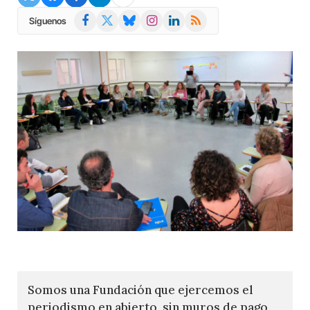
Facebook
X
Bluesky
Instagram
LinkedIn
RSS
Síguenos
(Twitter)
Somos una Fundación que ejercemos el
periodismo en abierto, sin muros de pago.