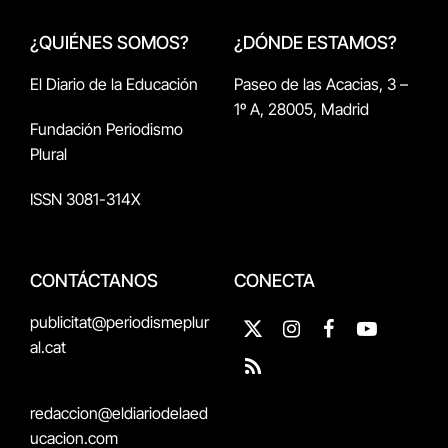
¿QUIÉNES SOMOS?
¿DÓNDE ESTAMOS?
El Diario de la Educación
Paseo de las Acacias, 3 –
1º A, 28005, Madrid
Fundación Periodismo
Plural
ISSN 3081-314X
CONTÁCTANOS
CONECTA
publicitat@periodismeplur
X
Instagram
Facebook
YouTube
al.cat
(Twitter)
RSS
redaccion@eldiariodelaed
ucacion.com