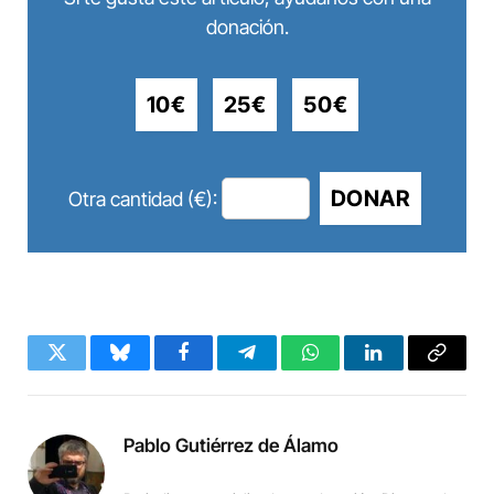
donación.
10€
25€
50€
DONAR
Otra cantidad (€):
Twitter
Bluesky
Facebook
Telegram
WhatsApp
LinkedIn
Copy
Link
Pablo Gutiérrez de Álamo