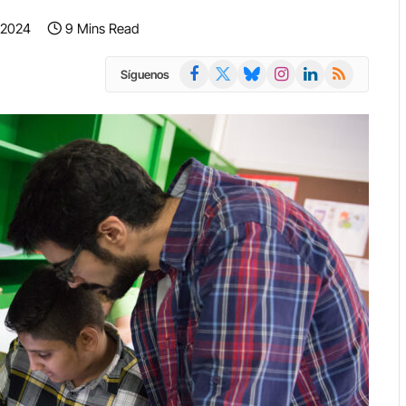
 2024
9 Mins Read
Facebook
X
Bluesky
Instagram
LinkedIn
RSS
Síguenos
(Twitter)