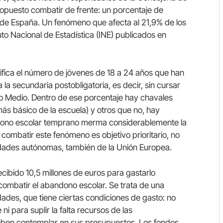
puesto combatir de frente: un porcentaje de
de España. Un fenómeno que afecta al 21,9% de los
uto Nacional de Estadística (INE) publicados en
fica el número de jóvenes de 18 a 24 años que han
a la secundaria postobligatoria, es decir, sin cursar
do Medio. Dentro de ese porcentaje hay chavales
más básico de la escuela) y otros que no, hay
ndono escolar temprano merma considerablemente la
 combatir este fenómeno es objetivo prioritario, no
dades autónomas, también de la Unión Europea.
cibido 10,5 millones de euros para gastarlo
ombatir el abandono escolar. Se trata de una
nidades, que tiene ciertas condiciones de gasto: no
ni para suplir la falta recursos de las
deben contemplar en sus presupuestos. Los fondos