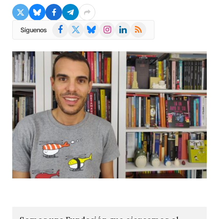
Facebook
X
Bluesky
Instagram
LinkedIn
RSS
Síguenos
(Twitter)