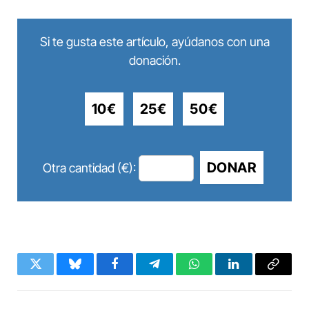
Si te gusta este artículo, ayúdanos con una
donación.
10€
25€
50€
DONAR
Otra cantidad (€):
Twitter
Bluesky
Facebook
Telegram
WhatsApp
LinkedIn
Copy
Link