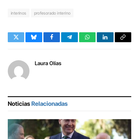
interinos
profesorado interino
Twitter
Bluesky
Facebook
Telegram
WhatsApp
LinkedIn
Copy
Link
Laura Olías
Noticias
Relacionadas