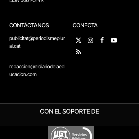
CONTÁCTANOS
CONECTA
publicitat@periodismeplur
X
Instagram
Facebook
YouTube
al.cat
(Twitter)
RSS
redaccion@eldiariodelaed
ucacion.com
CON EL SOPORTE DE