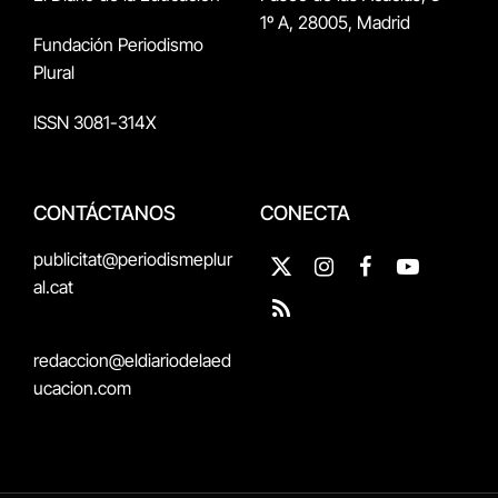
1º A, 28005, Madrid
Fundación Periodismo
Plural
ISSN 3081-314X
CONTÁCTANOS
CONECTA
publicitat@periodismeplur
X
Instagram
Facebook
YouTube
al.cat
(Twitter)
RSS
redaccion@eldiariodelaed
ucacion.com