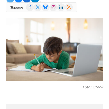
Facebook
X
Bluesky
Instagram
LinkedIn
RSS
Síguenos
(Twitter)
Foto: iStock