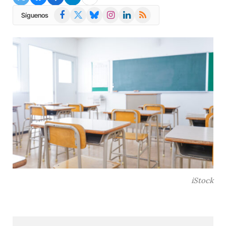
Facebook
X
Bluesky
Instagram
LinkedIn
RSS
Síguenos
(Twitter)
iStock