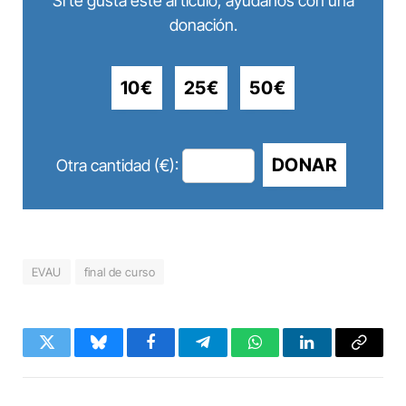
Si te gusta este artículo, ayúdanos con una
donación.
10€
25€
50€
DONAR
Otra cantidad (€):
EVAU
final de curso
Twitter
Bluesky
Facebook
Telegram
WhatsApp
LinkedIn
Copy
Link