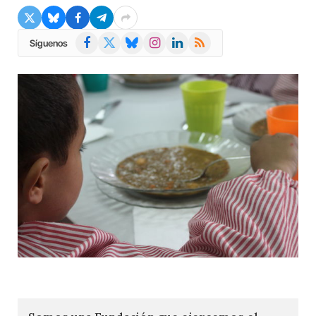
Facebook
X
Bluesky
Instagram
LinkedIn
RSS
Síguenos
(Twitter)