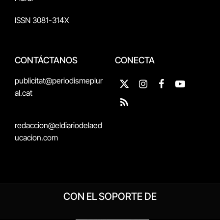
ISSN 3081-314X
CONTÁCTANOS
CONECTA
publicitat@periodismeplur
X
Instagram
Facebook
YouTube
al.cat
(Twitter)
RSS
redaccion@eldiariodelaed
ucacion.com
CON EL SOPORTE DE