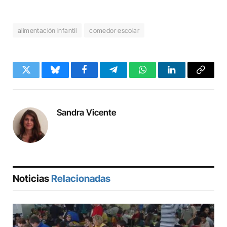
alimentación infantil
comedor escolar
Twitter
Bluesky
Facebook
Telegram
WhatsApp
LinkedIn
Copy
Link
Sandra Vicente
Noticias
Relacionadas