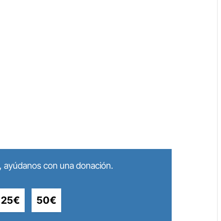
lo, ayúdanos con una donación.
25€
50€