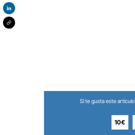
Si te gusta este artícu
10€