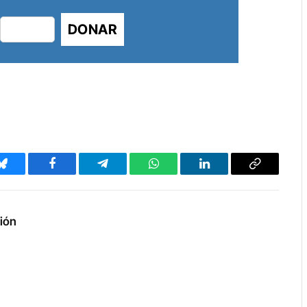
DONAR
Bluesky
Facebook
Telegram
WhatsApp
LinkedIn
Copy
Link
ción