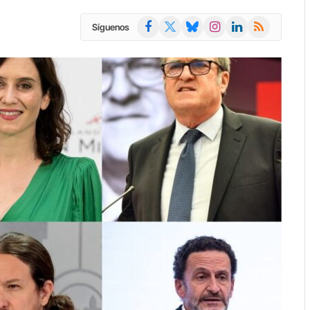
Facebook
X
Bluesky
Instagram
LinkedIn
RSS
Síguenos
(Twitter)