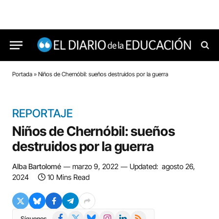
Portada
»
Niños de Chernóbil: sueños destruidos por la guerra
REPORTAJE
Niños de Chernóbil: sueños
destruidos por la guerra
Alba Bartolomé
marzo 9, 2022
Updated:
agosto 26,
2024
10 Mins Read
Facebook
X
Bluesky
Instagram
LinkedIn
RSS
Síguenos