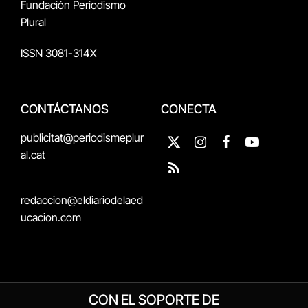
Fundación Periodismo
Plural
ISSN 3081-314X
CONTÁCTANOS
CONECTA
publicitat@periodismeplur
X
Instagram
Facebook
YouTube
al.cat
(Twitter)
RSS
redaccion@eldiariodelaed
ucacion.com
CON EL SOPORTE DE