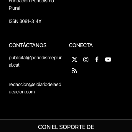
Fundación Periodismo
Plural
ISSN 3081-314X
CONTÁCTANOS
CONECTA
publicitat@periodismeplur
X
Instagram
Facebook
YouTube
al.cat
(Twitter)
RSS
redaccion@eldiariodelaed
ucacion.com
CON EL SOPORTE DE