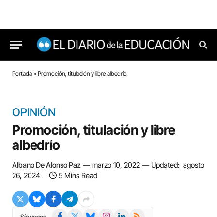
Portada
»
Promoción, titulación y libre albedrío
OPINIÓN
Promoción, titulación y libre
albedrío
Albano De Alonso Paz
marzo 10, 2022
Updated:
agosto
26, 2024
5 Mins Read
Facebook
X
Bluesky
Instagram
LinkedIn
RSS
Síguenos