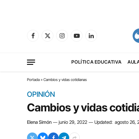
Facebook
X
Instagram
YouTube
LinkedIn
(Twitter)
POLÍTICA EDUCATIVA
AUL
Portada
»
Cambios y vidas cotidianas
OPINIÓN
Cambios y vidas cotid
Elena Simón
junio 29, 2022
Updated:
agosto 26, 