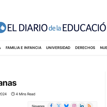
A
FAMILIA E INFANCIA
UNIVERSIDAD
DERECHOS
NU
ianas
2024
4 Mins Read
Facebook
X
Bluesky
Instagram
LinkedIn
RSS
Síguenos