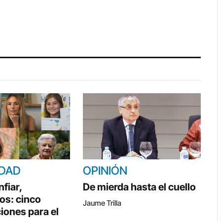
IDAD
OPINIÓN
fiar,
De mierda hasta el cuello
os: cinco
Jaume Trilla
iones para el