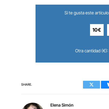
Si te gusta este artícu
10€
Otra cantidad (€):
SHARE.
Twitter
Elena Simón