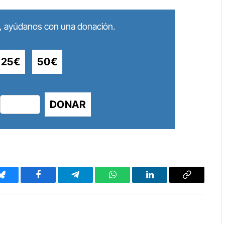
lo, ayúdanos con una donación.
25€
50€
DONAR
Bluesky
Facebook
Telegram
WhatsApp
LinkedIn
Copy
Link