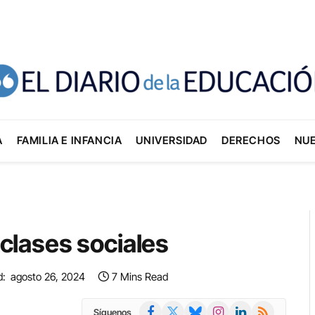
A
FAMILIA E INFANCIA
UNIVERSIDAD
DERECHOS
NU
 clases sociales
d:
agosto 26, 2024
7 Mins Read
Facebook
X
Bluesky
Instagram
LinkedIn
RSS
Síguenos