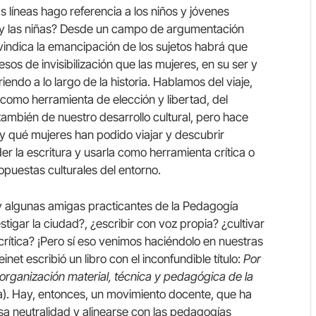
s líneas hago referencia a los niños y jóvenes
y las niñas? Desde un campo de argumentación
ivindica la emancipación de los sujetos habrá que
sos de invisibilización que las mujeres, en su ser y
endo a lo largo de la historia. Hablamos del viaje,
a como herramienta de elección y libertad, del
ambién de nuestro desarrollo cultural, pero hace
y qué mujeres han podido viajar y descubrir
r la escritura y usarla como herramienta crítica o
opuestas culturales del entorno.
s y algunas amigas practicantes de la Pedagogía
estigar la ciudad?, ¿escribir con voz propia? ¿cultivar
 crítica? ¡Pero sí eso venimos haciéndolo en nuestras
einet escribió un libro con el inconfundible título:
Por
 organización material, técnica y pedagógica de la
ia). Hay, entonces, un movimiento docente, que ha
sa neutralidad y alinearse con las pedagogías