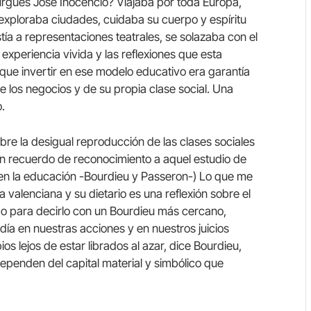
urgués José Inocencio? Viajaba por toda Europa,
y exploraba ciudades, cuidaba su cuerpo y espíritu
tía a representaciones teatrales, se solazaba con el
la experiencia vivida y las reflexiones que esta
que invertir en ese modelo educativo era garantía
e los negocios y de su propia clase social. Una
.
obre la desigual reproducción de las clases sociales
un recuerdo de reconocimiento a aquel estudio de
l en la educación -Bourdieu y Passeron-) Lo que me
a valenciana y su dietario es una reflexión sobre el
, o para decirlo con un Bourdieu más cercano,
día en nuestras acciones y en nuestros juicios
os lejos de estar librados al azar, dice Bourdieu,
penden del capital material y simbólico que