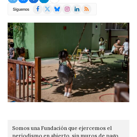
Facebook
X
Bluesky
Instagram
LinkedIn
RSS
Síguenos
(Twitter)
Somos una Fundación que ejercemos el
periodismo en abierto, sin muros de pago.