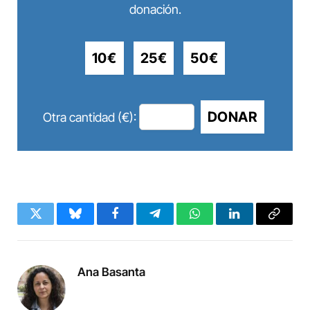
donación.
10€
25€
50€
DONAR
Otra cantidad (€):
Twitter
Bluesky
Facebook
Telegram
WhatsApp
LinkedIn
Copy
Link
Ana Basanta