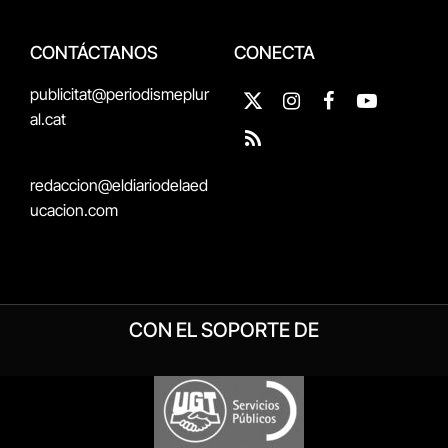
CONTÁCTANOS
CONECTA
publicitat@periodismeplur
X
Instagram
Facebook
YouTube
al.cat
(Twitter)
RSS
redaccion@eldiariodelaed
ucacion.com
CON EL SOPORTE DE