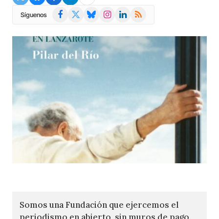
Facebook
X
Bluesky
Instagram
LinkedIn
RSS
Síguenos
(Twitter)
Somos una Fundación que ejercemos el
periodismo en abierto, sin muros de pago.