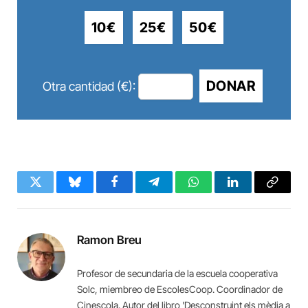
10€
25€
50€
DONAR
Otra cantidad (€):
Twitter
Bluesky
Facebook
Telegram
WhatsApp
LinkedIn
Copy
Link
Ramon Breu
Profesor de secundaria de la escuela cooperativa
Solc, miembreo de EscolesCoop. Coordinador de
Cinescola. Autor del libro 'Desconstruint els mèdia a