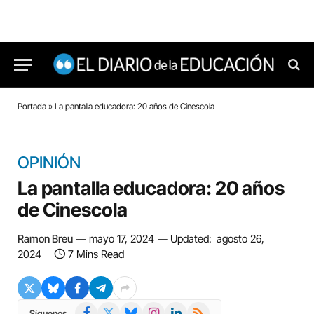
Portada
»
La pantalla educadora: 20 años de Cinescola
OPINIÓN
La pantalla educadora: 20 años
de Cinescola
Ramon Breu
mayo 17, 2024
Updated:
agosto 26,
2024
7 Mins Read
Facebook
X
Bluesky
Instagram
LinkedIn
RSS
Síguenos