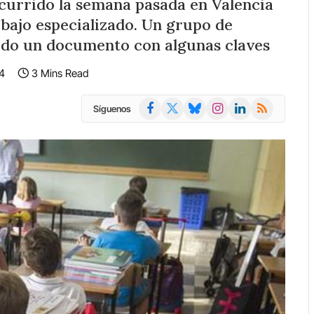
ocurrido la semana pasada en Valencia
abajo especializado. Un grupo de
rado un documento con algunas claves
4
3 Mins Read
Facebook
X
Bluesky
Instagram
LinkedIn
RSS
Síguenos
(Twitter)