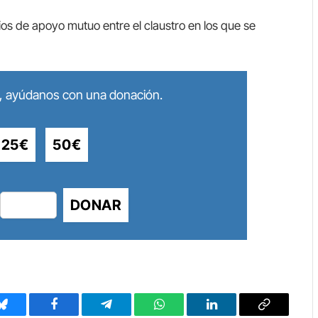
ios de apoyo mutuo entre el claustro en los que se
lo, ayúdanos con una donación.
25€
50€
DONAR
Bluesky
Facebook
Telegram
WhatsApp
LinkedIn
Copy