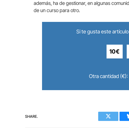
además, ha de gestionar, en algunas comun
de un curso para otro.
Si te gusta este artícu
10€
Otra cantidad (€):
SHARE.
Twitter