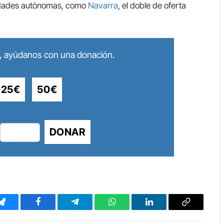
idades autónomas, como
Navarra
, el doble de oferta
lo, ayúdanos con una donación.
25€
50€
DONAR
Bluesky
Facebook
Telegram
WhatsApp
LinkedIn
Copy