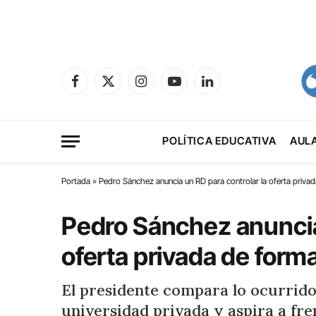
Facebook
X
Instagram
YouTube
LinkedIn
(Twitter)
POLÍTICA EDUCATIVA
AUL
Portada
»
Pedro Sánchez anuncia un RD para controlar la oferta priva
Pedro Sánchez anuncia 
oferta privada de form
El presidente compara lo ocurrido 
universidad privada y aspira a fre