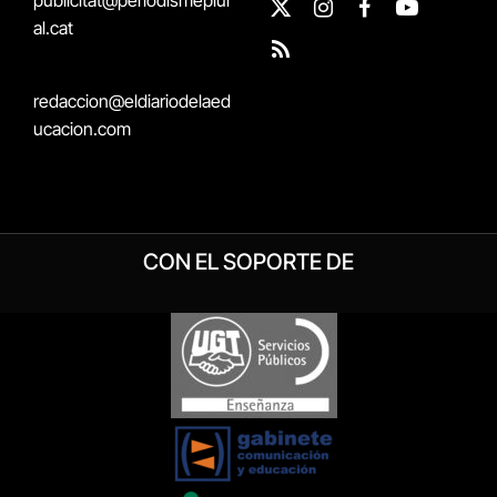
X
Instagram
Facebook
YouTube
al.cat
(Twitter)
RSS
redaccion@eldiariodelaed
ucacion.com
CON EL SOPORTE DE