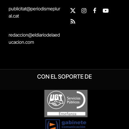
publicitat@periodismeplur
X
Instagram
Facebook
YouTube
al.cat
(Twitter)
RSS
redaccion@eldiariodelaed
ucacion.com
CON EL SOPORTE DE