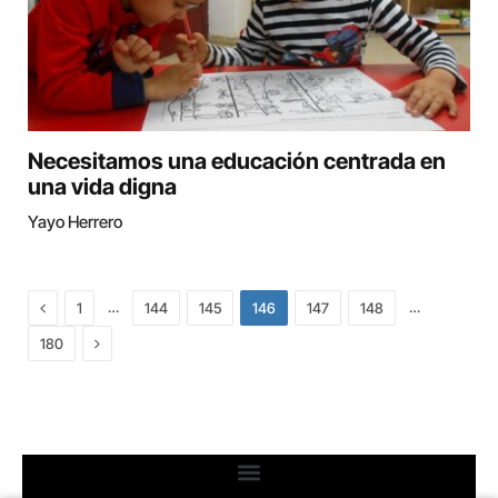
Necesitamos una educación centrada en
una vida digna
Yayo Herrero
Previous
…
…
1
144
145
146
147
148
Next
180