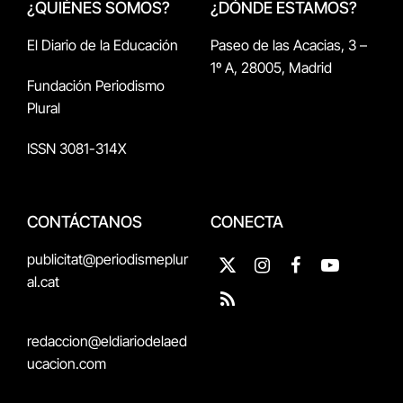
¿QUIÉNES SOMOS?
¿DÓNDE ESTAMOS?
El Diario de la Educación
Paseo de las Acacias, 3 –
1º A, 28005, Madrid
Fundación Periodismo
Plural
ISSN 3081-314X
CONTÁCTANOS
CONECTA
publicitat@periodismeplur
X
Instagram
Facebook
YouTube
al.cat
(Twitter)
RSS
redaccion@eldiariodelaed
ucacion.com