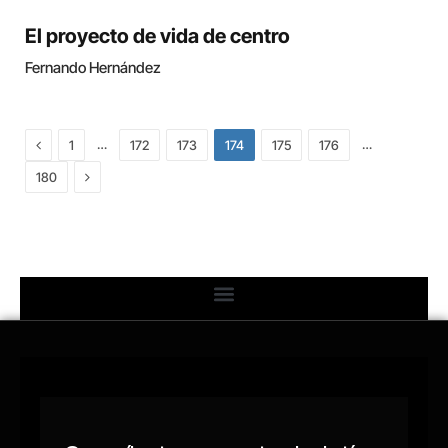
El proyecto de vida de centro
Fernando Hernández
Previous
…
…
1
172
173
174
175
176
Next
180