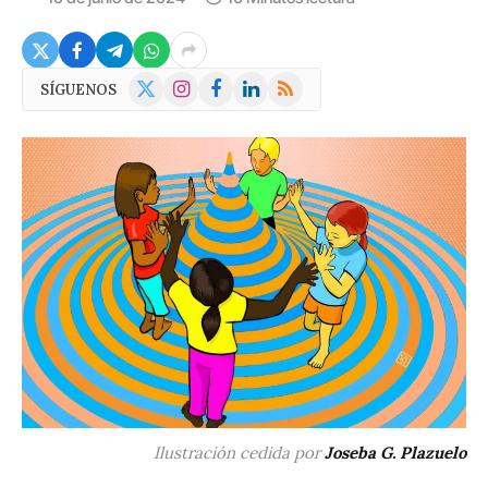
X
Instagram
Facebook
LinkedIn
RSS
SÍGUENOS
(Twitter)
Ilustración cedida por
Joseba G. Plazuelo