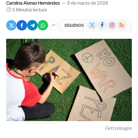
Carolina Alonso Hernández
9 de marzo de 2026
5 Minutos lectura
X
Facebook
Instagram
RSS
SÍGUENOS
(Twitter)
Gettyimages