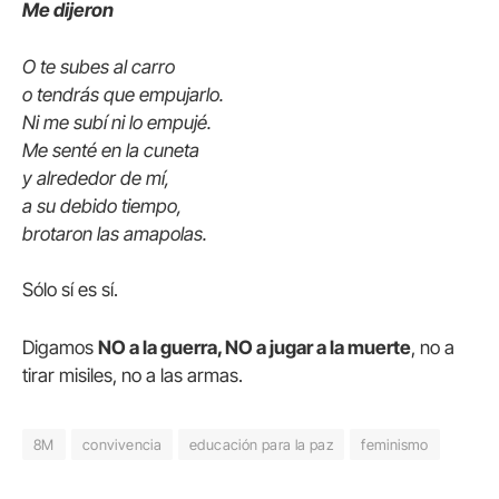
Me dijeron
O te subes al carro
o tendrás que empujarlo.
Ni me subí ni lo empujé.
Me senté en la cuneta
y alrededor de mí,
a su debido tiempo,
brotaron las amapolas.
Sólo sí es sí.
Digamos
NO a la guerra, NO a jugar a la muerte
, no a
tirar misiles, no a las armas.
8M
convivencia
educación para la paz
feminismo