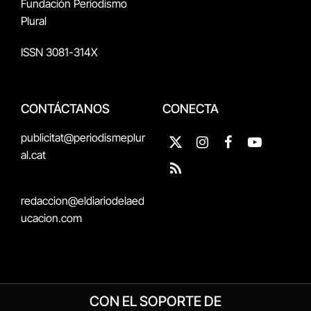
Fundación Periodismo
Plural
ISSN 3081-314X
CONTÁCTANOS
CONECTA
publicitat@periodismeplur
X
Instagram
Facebook
YouTube
al.cat
(Twitter)
RSS
redaccion@eldiariodelaed
ucacion.com
CON EL SOPORTE DE