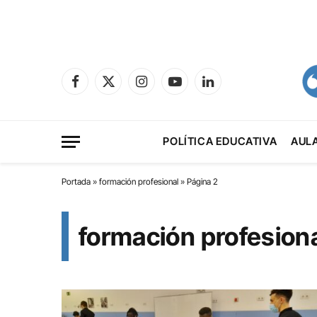
Facebook
X
Instagram
YouTube
LinkedIn
(Twitter)
POLÍTICA EDUCATIVA
AUL
Portada
»
formación profesional
»
Página 2
formación profesion