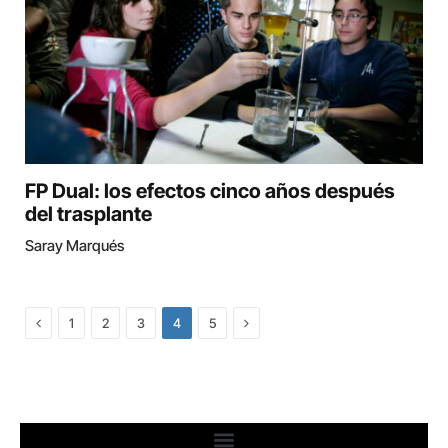
FP Dual: los efectos cinco años después
del trasplante
Saray Marqués
Previous
Next
1
2
3
4
5