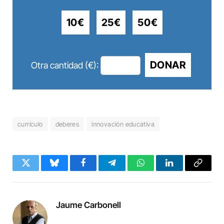
10€
25€
50€
DONAR
Otra cantidad (€):
currículo
deberes
innovación educativa
Twitter
Bluesky
Facebook
Telegram
WhatsApp
LinkedIn
Copy
Link
Jaume Carbonell