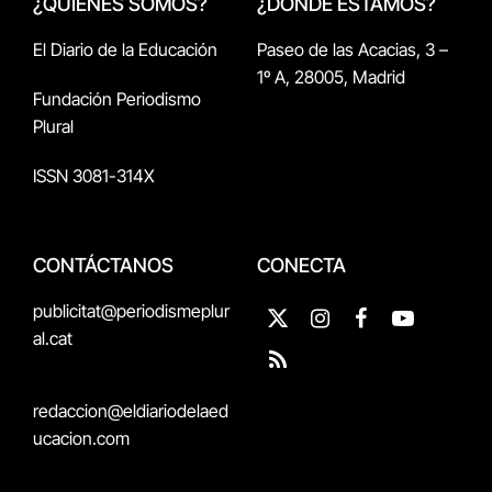
¿QUIÉNES SOMOS?
¿DÓNDE ESTAMOS?
El Diario de la Educación
Paseo de las Acacias, 3 –
1º A, 28005, Madrid
Fundación Periodismo
Plural
ISSN 3081-314X
CONTÁCTANOS
CONECTA
publicitat@periodismeplur
X
Instagram
Facebook
YouTube
al.cat
(Twitter)
RSS
redaccion@eldiariodelaed
ucacion.com