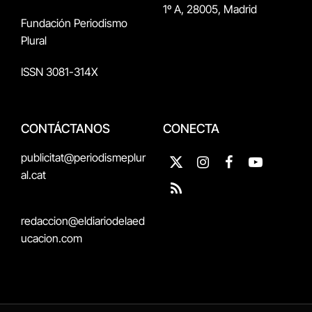
1º A, 28005, Madrid
Fundación Periodismo
Plural
ISSN 3081-314X
CONTÁCTANOS
CONECTA
publicitat@periodismeplur
X
Instagram
Facebook
YouTube
al.cat
(Twitter)
RSS
redaccion@eldiariodelaed
ucacion.com