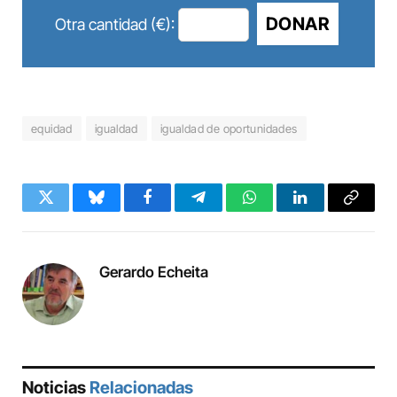
DONAR
Otra cantidad (€):
equidad
igualdad
igualdad de oportunidades
Twitter
Bluesky
Facebook
Telegram
WhatsApp
LinkedIn
Copy
Link
Gerardo Echeita
Noticias
Relacionadas